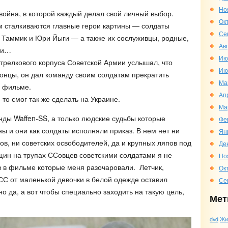
Но
война, в которой каждый делал свой личный выбор.
Ок
м сталкиваются главные герои картины — солдаты
Се
 Таммик и Юри Йыги — а также их сослуживцы, родные,
Ав
ди…
Ию
 стрелкового корпуса Советской Армии услышал, что
Ию
тонцы, он дал команду своим солдатам прекратить
Ма
в фильме.
Ап
-то смог так же сделать на Украине.
Ма
нды Waffen-SS, а только людские судьбы которые
Фе
ы и они как солдаты исполняли приказ. В нем нет ни
Ян
ов, ни советских освободителей, да и крупных ляпов под
Де
ин на трупах ССовцев советскими солдатами я не
Но
в в фильме которые меня разочаровали. Летчик,
Ок
 СС от маленькой девочки в белой одежде оставил
Се
но да, а вот чтобы специально заходить на такую цель,
Мет
dvd
Жи