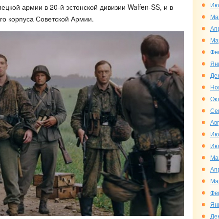
Ию
ецкой армии в 20-й эстонской дивизии Waffen-SS, и в
Ма
ого корпуса Советской Армии.
Ап
Ма
Фе
Ян
Де
Но
Ок
Се
Ав
Ию
Ию
Ма
Ап
Ма
Фе
Ян
Де