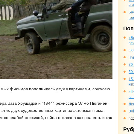
и 
Ба
ге
Поп
«Б
ре
Об
Пу
30
50
15
жи
имых фильмов пополнилась двумя картинами, сожалею,
«П
за
ра Заза Урушадзе и "1944" режиссера Элмо Нюганен.
Ле
в этих двух художественных картинах эстонская тема.
Во
со слабой психикой, война показана как она есть и как
htt
Руб