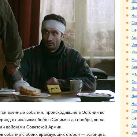
Ян
Де
Но
Ок
Се
Ав
Ию
Ию
Ма
Ап
Ма
Фе
Ян
Де
Но
Ок
тся военные события, происходившие в Эстонии во
Се
риод от июльских боёв в Синимяэ до ноября, когда
Ав
ан войсками Советской Армии.
Ию
ов событий с обеих враждующих сторон — эстонцев,