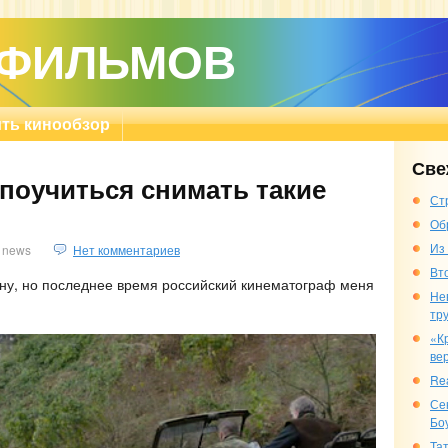
 ФИЛЬМОВ
ть кинообзор
Све
поучиться снимать такие
Ст
Об
Из
news
Нет комментариев
Вт
ну, но последнее время российский кинематограф меня
Не
тр
«К
ве
Re
Се
Бо
Та