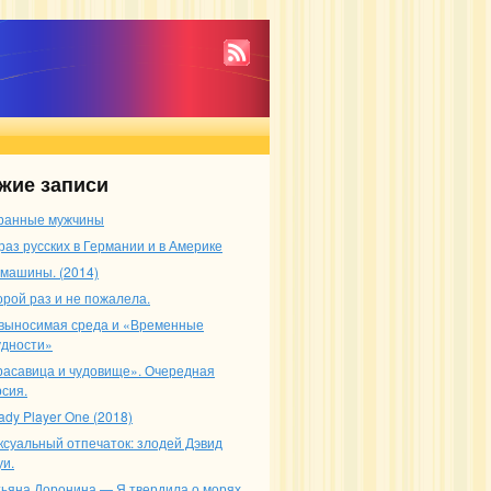
жие записи
ранные мужчины
раз русских в Германии и в Америке
 машины. (2014)
орой раз и не пожалела.
выносимая среда и «Временные
удности»
расавица и чудовище». Очередная
рсия.
ady Player One (2018)
ксуальный отпечаток: злодей Дэвид
уи.
тьяна Доронина — Я твердила о морях