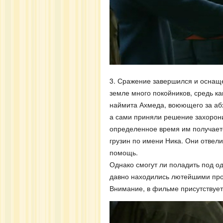
3. Сражение завершился и оснаще
земле много покойников, средь к
наймита Ахмеда, воюющего за абх
а сами приняли решение захорон
определенное время им получает
грузин по имени Ника. Они отвели
помощь.
Однако смогут ли поладить под о
давно находились лютейшими прот
Внимание, в фильме присутствует