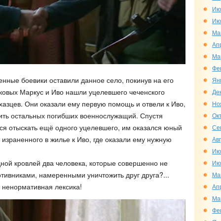
Ию
Ию
Ма
Ап
Ма
Фе
нные боевики оставили данное село, покинув на его
Ян
аковых Маркус и Иво нашли уцелевшего чеченского
Де
азцев. Они оказали ему первую помощь и отвели к Иво,
Но
ить остальных погибших военнослужащий. Спустя
Ок
ся отыскать ещё одного уцелевшего, им оказался юный
Се
 израненного в жилье к Иво, где оказали ему нужную
Ав
Ию
дной кровлей два человека, которые совершенно не
Ию
ивниками, намеренными уничтожить друг друга?...
Ма
 ненормативная лексика!
Ап
Ма
Фе