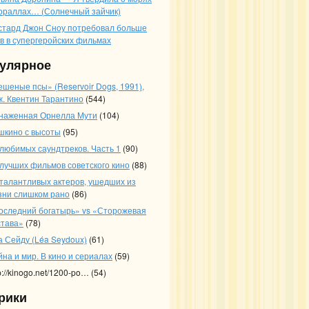
кораллах… (Солнечный зайчик)
стард Джон Сноу потребовал больше
ев в супергеройских фильмах
улярное
ешеные псы» (Reservoir Dogs, 1991),
ж. Квентин Тарантино
(544)
наженная Орнелла Мути
(104)
шкино с высоты
(95)
 любимых саундтреков. Часть 1
(90)
 лучших фильмов советского кино
(88)
 талантливых актеров, ушедших из
зни слишком рано
(86)
оследний богатырь» vs «Сторожевая
става»
(78)
а Сейду (Léa Seydoux)
(61)
йна и мир. В кино и сериалах
(59)
p://kinogo.net/1200-po…
(54)
рики