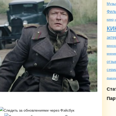
Музы
Фил
кино
з
ки
акте
киноз
мнени
отзы
сери
фавор
Ста
Пар