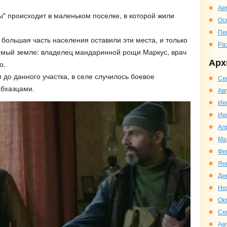
Ав
 происходит в маленьком поселке, в которой жили
Ос
Пе
большая часть населения оставили эти места, и только
Ра
имый земле: владелец мандаринной рощи Маркус, врач
Арх
о.
до данного участка, в селе случилось боевое
Се
абхазцами.
Ав
Ию
Ию
Ап
Ма
Фе
Ян
Де
Но
Ок
Се
Ав