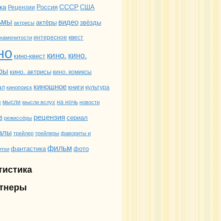
ка
СССР
Россия
США
Рецензии
ьмы
видео
актёры
звёзды
актрисы
интересное
квест
наменитости
но
кино.
кино.
кино-квест
ры
кино. актрисы
кино. комиксы
киношное
книги
ал
культура
кинопоиск
мысли
на ночь
е
мысли вслух
новости
в
рецензия
сериал
режиссёры
алы
трейлеры
фавориты и
трейлер
фильм
фантастика
фото
итки
тистика
тнеры