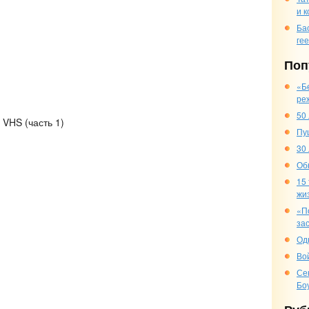
и 
Ба
ге
Поп
«Б
ре
50
 VHS (часть 1)
Пу
30
Об
15
жи
«П
за
Од
Во
Се
Бо