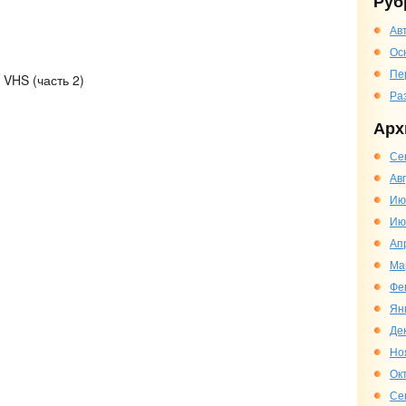
Руб
Ав
Ос
Пе
 VHS (часть 2)
Ра
Арх
Се
Ав
Ию
Ию
Ап
Ма
Фе
Ян
Де
Но
Ок
Се