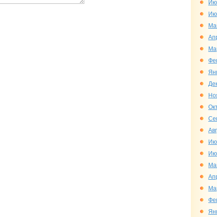
Ию
Ию
Ма
Ап
Ма
Фе
Ян
Де
Но
Ок
Се
Ав
Ию
Ию
Ма
Ап
Ма
Фе
Ян