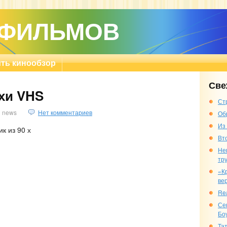
 ФИЛЬМОВ
ть кинообзор
Све
хи VHS
Ст
news
Нет комментариев
Об
Из
к из 90 х
Вт
Не
тр
«К
ве
Re
Се
Бо
Та