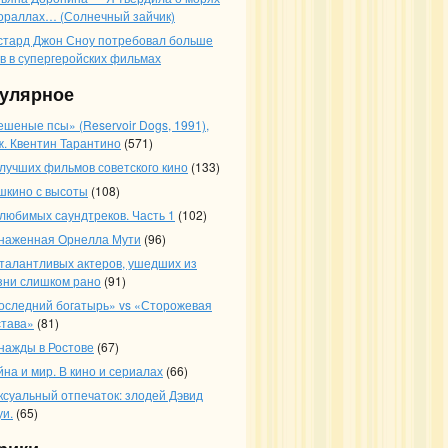
кораллах… (Солнечный зайчик)
стард Джон Сноу потребовал больше
ев в супергеройских фильмах
улярное
ешеные псы» (Reservoir Dogs, 1991),
ж. Квентин Тарантино
(571)
 лучших фильмов советского кино
(133)
шкино с высоты
(108)
 любимых саундтреков. Часть 1
(102)
наженная Орнелла Мути
(96)
 талантливых актеров, ушедших из
зни слишком рано
(91)
оследний богатырь» vs «Сторожевая
става»
(81)
нажды в Ростове
(67)
йна и мир. В кино и сериалах
(66)
ксуальный отпечаток: злодей Дэвид
уи.
(65)