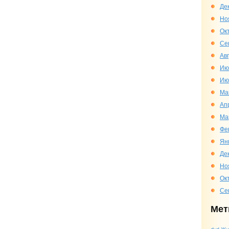
Де
Но
Ок
Се
Ав
Ию
Ию
Ма
Ап
Ма
Фе
Ян
Де
Но
Ок
Се
Мет