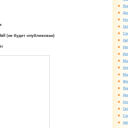
Ян
Де
Но
я
Ок
Се
ail (не будет опубликован)
Ав
йт
Ию
Ию
Ма
Ап
Ма
Фе
Ян
Де
Но
Ок
Се
Ав