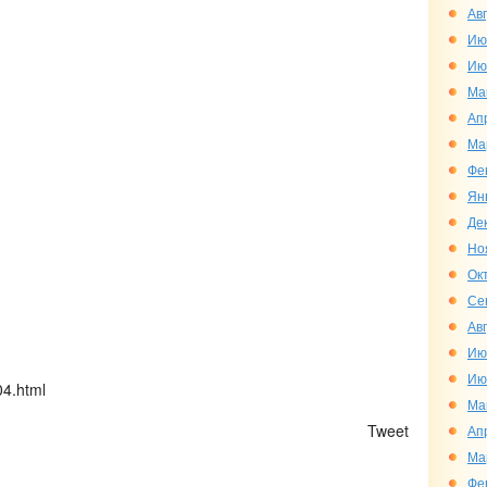
Ав
Ию
Ию
Ма
Ап
Ма
Фе
Ян
Де
Но
Ок
Се
Ав
Ию
Ию
04.html
Ма
)
Tweet
Ап
Ма
Фе