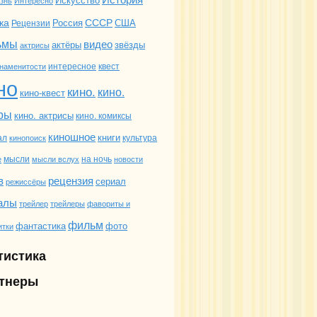
знь
ка
СССР
Россия
США
Рецензии
ьмы
видео
актёры
звёзды
актрисы
интересное
квест
наменитости
но
кино.
кино.
кино-квест
ры
кино. актрисы
кино. комиксы
киношное
книги
ал
культура
кинопоиск
мысли
на ночь
е
мысли вслух
новости
в
рецензия
сериал
режиссёры
алы
трейлеры
фавориты и
трейлер
фильм
фантастика
фото
итки
тистика
тнеры