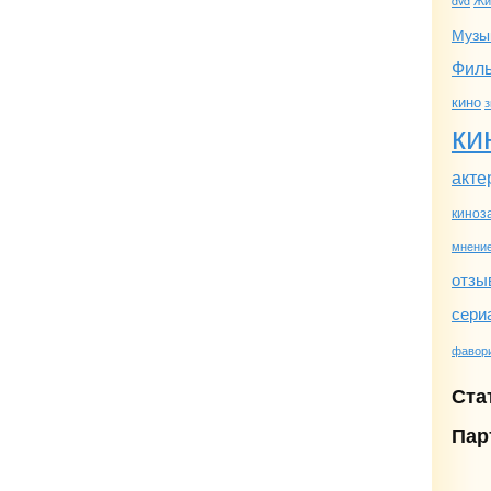
dvd
Жи
Музы
Фил
кино
з
ки
акте
киноз
мнени
отзы
сери
фавор
Ста
Пар