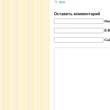
кино
Оставить комментарий
Им
E-M
Са