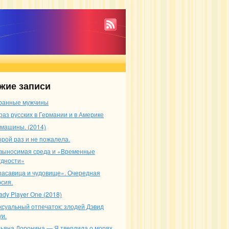
жие записи
ранные мужчины
раз русских в Германии и в Америке
 машины. (2014)
орой раз и не пожалела.
выносимая среда и «Временные
удности»
расавица и чудовище». Очередная
рсия.
ady Player One (2018)
ксуальный отпечаток: злодей Дэвид
уи.
тьяна Доронина — Я твердила о морях