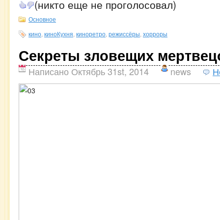
(никто еще не проголосовал)
Основное
кино
,
киноКухня
,
киноретро
,
режиссёры
,
хорроры
Секреты зловещих мертвецо
Написано Октябрь 31st, 2014
news
Н