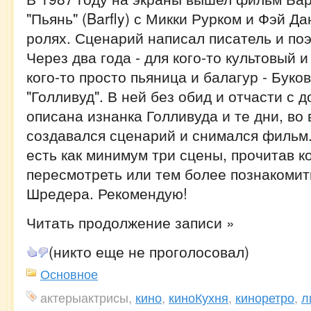
"Пьянь" (Barfly) с Микки Рурком и Фэй Д
ролях. Сценарий написал писатель и поэ
Через два года - для кого-то культовый 
кого-то просто пьяница и балагур - Буко
"Голливуд". В ней без обид и отчасти с 
описана изнанка Голливуда и те дни, во
создавался сценарий и снимался фильм.
есть как минимум три сцены, прочитав к
пересмотреть или тем более познакомит
Шредера. Рекомендую!
Читать продолжение записи »
(никто еще не проголосовал)
Основное
актерыактрисы,
кино
,
киноКухня
,
киноретро
,
л